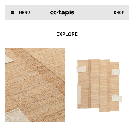
:^:..:^:.
.:^:.
.:^:.
.:^:.
.:^:.
.:^:.
.:^:.
.:^:.
.:^:.
.:^:.
.:^:.
.
WE MAKE RUGS
MENU
SHOP
:^:..:^:.
.:^:.
.:^:.
.:^:.
.:^:.
.:^:.
.:^:.
.:^:.
.:^:.
.:^:.
.:^:.
.
EXPLORE