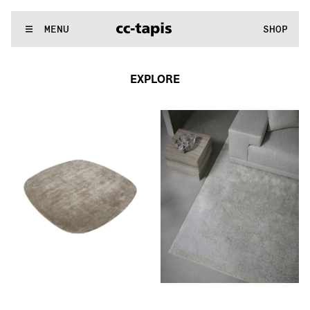
..:^:.
.:^:.
.:^:.
.:^:.
.:^:.
.:^:.
.:^:.
.:^:.
.:^:.
.:^:.
.:^:.
.:^:
WE MAKE RUGS
MENU
SHOP
..:^:.
.:^:.
.:^:.
.:^:.
.:^:.
.:^:.
.:^:.
.:^:.
.:^:.
.:^:.
.:^:.
.:^:
EXPLORE