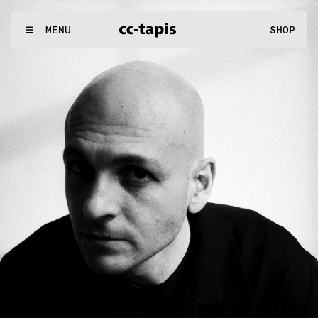
..:^:.
.:^:.
.:^:.
.:^:.
.:^:.
.:^:.
.:^:.
.:^:.
.:^:.
.:^:.
.:^:.
.:^:
WE MAKE RUGS
MENU
SHOP
.:^:.
.:^:.
.:^:.
.:^:.
.:^:.
.:^:.
.:^:.
.:^:.
.:^:.
.:^:.
.:^:.
.:^:.