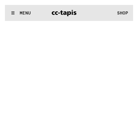
:..:^:.
.:^:.
.:^:.
.:^:.
.:^:.
.:^:.
.:^:.
.:^:.
.:^:.
.:^:.
.:^:.
.:^
WE MAKE RUGS
MENU
SHOP
:..:^:.
.:^:.
.:^:.
.:^:.
.:^:.
.:^:.
.:^:.
.:^:.
.:^:.
.:^:.
.:^:.
.:^