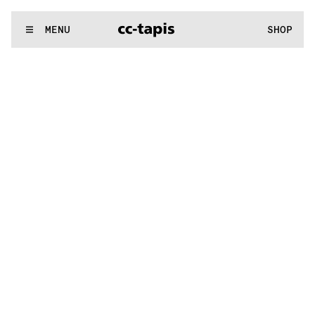
:^:..:^:.
.:^:.
.:^:.
.:^:.
.:^:.
.:^:.
.:^:.
.:^:.
.:^:.
.:^:.
.:^:.
.
WE MAKE RUGS
MENU
SHOP
:^:..:^:.
.:^:.
.:^:.
.:^:.
.:^:.
.:^:.
.:^:.
.:^:.
.:^:.
.:^:.
.:^:.
.