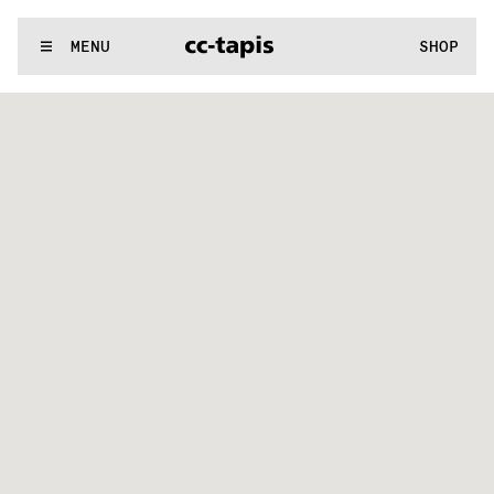
.:^:.
.:^:.
.:^:.
.:^:.
.:^:.
.:^:.
.:^:.
.:^:.
.:^:.
.:^:.
.:^:.
.:^:.
WE MAKE RUGS
MENU
SHOP
.:^:.
.:^:.
.:^:.
.:^:.
.:^:.
.:^:.
.:^:.
.:^:.
.:^:.
.:^:.
.:^:.
.:^:.