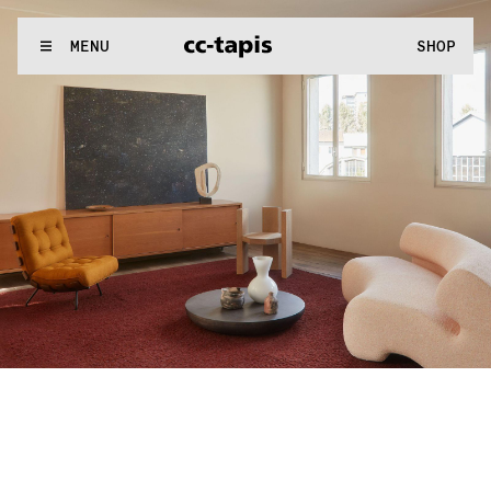
:..:^:.
.:^:.
.:^:.
.:^:.
.:^:.
.:^:.
.:^:.
.:^:.
.:^:.
.:^:.
.:^:.
.:^
WE MAKE RUGS
MENU
SHOP
:..:^:.
.:^:.
.:^:.
.:^:.
.:^:.
.:^:.
.:^:.
.:^:.
.:^:.
.:^:.
.:^:.
.:^