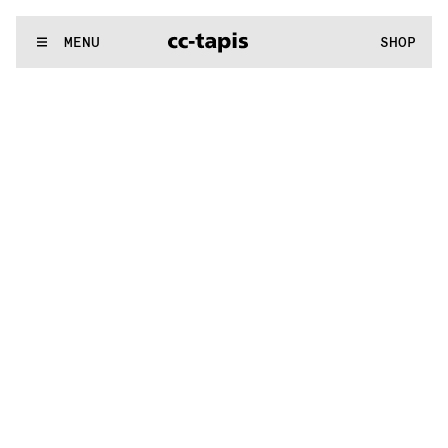
..:^:.
.:^:.
.:^:.
.:^:.
.:^:.
.:^:.
.:^:.
.:^:.
.:^:.
.:^:.
.:^:.
.:^:
WE MAKE RUGS
MENU
SHOP
..:^:.
.:^:.
.:^:.
.:^:.
.:^:.
.:^:.
.:^:.
.:^:.
.:^:.
.:^:.
.:^:.
.:^: