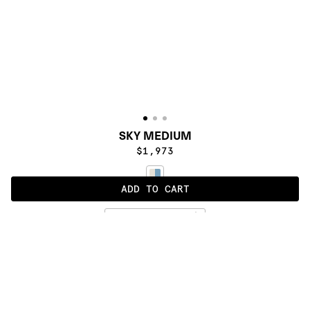
SKY MEDIUM
$1,973
ADD TO CART
SUNLIGHT
ALSO AVAILABLE IN
:
:
:
:
:
:
:
:
:
:
:
:
:
:
:
:
:
:
:
:
:
:
:
:
:
:
:
:
:
:
:
:
:
:
:
:
:
:
SKY 
SKY 