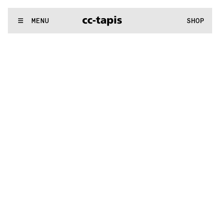
.:^:.
.:^:.
.:^:.
.:^:.
.:^:.
.:^:.
.:^:.
.:^:.
.:^:.
.:^:.
.:^:.
.:^:.
WE MAKE RUGS
MENU
SHOP
.:^:.
.:^:.
.:^:.
.:^:.
.:^:.
.:^:.
.:^:.
.:^:.
.:^:.
.:^:.
.:^:.
.:^:.