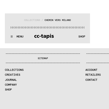
COLLECTIONS
 / 
CHEMIN VERS MILANO
|()
|()
|()
|()
|()
|()
|()
|()
|()
|()
|()
|()
|()
|()
|()
|()
|()
:..:^:.
.:^:.
.:^:.
.:^:.
.:^:.
.:^:.
.:^:.
.:^:.
.:^:.
.:^
MENU
SHOP
WE MAKE RUGS
:..:^:.
.:^:.
.:^:.
.:^:.
.:^:.
.:^:.
.:^:.
.:^:.
.:^:.
.:^
COLLECTIONS
—
—
—
—
—
—
—
—
—
—
—
—
—
—
—
—
—
—
—
—
—
—
—
—
—
—
—
—
—
—
—
—
—
—
—
—
—
—
—
—
—
—
—
—
—
—
—
—
—
—
—
—
—
—
—
—
—
—
—
—
—
—
—
—
—
—
SEARCH
SITEMAP
CREATIVES
—
—
—
—
—
—
—
—
—
—
—
—
—
—
—
—
—
—
—
—
—
—
—
—
—
—
—
—
—
—
—
—
—
—
—
—
—
—
—
—
—
—
—
—
—
—
—
—
—
—
—
—
—
—
—
—
—
—
—
—
—
—
—
—
—
—
JOURNAL
COLLECTIONS
ACCOUNT
COMPANY
CREATIVES
RETAILERS
CONTRACT DIVISION
JOURNAL
CONTACT
COMPANY
SHOP
SHOP
CART
ACCOUNT