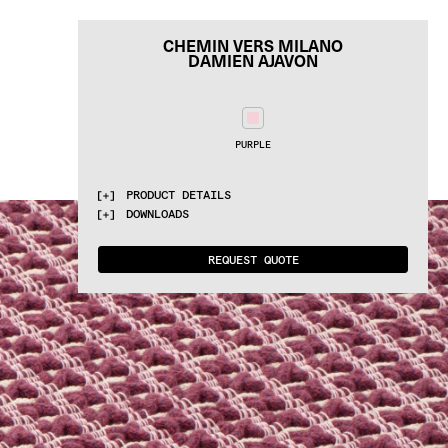
CHEMIN VERS MILANO
DAMIEN AJAVON
PURPLE
PRODUCT DETAILS
DOWNLOADS
MATERIALS
Wool and cotton
PRODUCT SHEET: 
DOWNLOAD
QUALITIES
REQUEST QUOTE
Handloom