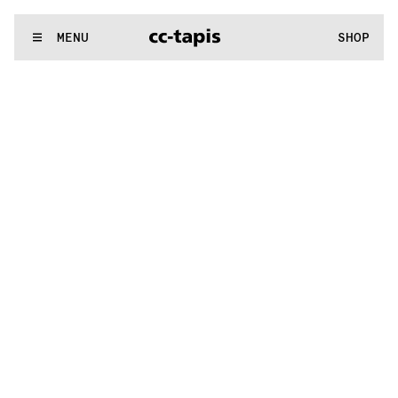
:^:..:^:.
.:^:.
.:^:.
.:^:.
.:^:.
.:^:.
.:^:.
.:^:.
.:^:.
.:^:.
.:^:.
.
WE MAKE RUGS
MENU
SHOP
:^:..:^:.
.:^:.
.:^:.
.:^:.
.:^:.
.:^:.
.:^:.
.:^:.
.:^:.
.:^:.
.:^:.
.