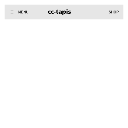
.:^:.
.:^:.
.:^:.
.:^:.
.:^:.
.:^:.
.:^:.
.:^:.
.:^:.
.:^:.
.:^:.
.:^:.
WE MAKE RUGS
MENU
SHOP
.:^:.
.:^:.
.:^:.
.:^:.
.:^:.
.:^:.
.:^:.
.:^:.
.:^:.
.:^:.
.:^:.
.:^:.