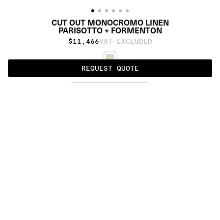
CUT OUT MONOCROMO LINEN
PARISOTTO + FORMENTON
$11,466
VAT EXCLUDED
REQUEST QUOTE
WHITE
ALSO AVAILABLE IN
:
:
:
:
:
:
:
:
:
:
:
:
:
:
:
:
:
:
:
:
:
:
:
:
:
:
:
:
:
:
:
:
:
:
:
:
:
:
CUT OUT 
CUT OUT 
MONOCROMO 
MONOCROMO 
2.0 LINEN
LINEN
:
:
:
:
:
:
:
:
:
:
:
:
:
:
:
:
:
:
:
:
:
:
:
:
:
:
:
:
:
:
:
:
:
:
:
:
:
:
:
:
:
:
:
:
:
:
:
:
:
:
:
:
:
:
:
:
:
:
:
:
:
:
:
:
:
:
:
:
:
PRODUCT DETAILS
DESCRIPTION
MATERIALS
himalayan wool and linen