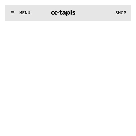
.:^:.
.:^:.
.:^:.
.:^:.
.:^:.
.:^:.
.:^:.
.:^:.
.:^:.
.:^:.
.:^:.
.:^:.
WE MAKE RUGS
MENU
SHOP
.:^:.
.:^:.
.:^:.
.:^:.
.:^:.
.:^:.
.:^:.
.:^:.
.:^:.
.:^:.
.:^:.
.:^:.