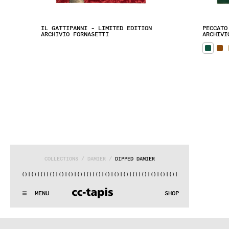
IL GATTIPANNI - LIMITED EDITION
PECCATO
ARCHIVIO FORNASETTI
ARCHIVI
COLLECTIONS
 / 
DAMIER
 / 
DIPPED DAMIER
|()
|()
|()
|()
|()
|()
|()
|()
|()
|()
|()
|()
|()
|()
|()
|()
|()
:^:..:^:.
.:^:.
.:^:.
.:^:.
.:^:.
.:^:.
.:^:.
.:^:.
.:^:.
.
MENU
SHOP
WE MAKE RUGS
:^:..:^:.
.:^:.
.:^:.
.:^:.
.:^:.
.:^:.
.:^:.
.:^:.
.:^:.
.
COLLECTIONS