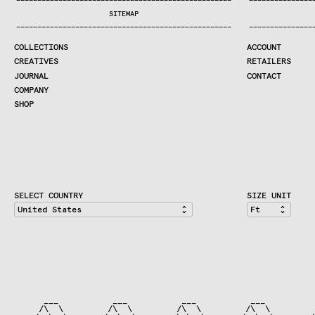
—
—
—
—
—
—
—
—
—
—
—
—
—
—
—
—
—
—
—
—
—
—
—
—
—
—
—
—
—
—
—
—
—
—
—
—
—
—
—
—
—
—
—
—
—
—
—
—
—
—
—
—
—
—
—
—
—
—
—
—
—
—
—
—
—
—
SEARCH
SITEMAP
CREATIVES
—
—
—
—
—
—
—
—
—
—
—
—
—
—
—
—
—
—
—
—
—
—
—
—
—
—
—
—
—
—
—
—
—
—
—
—
—
—
—
—
—
—
—
—
—
—
—
—
—
—
—
—
—
—
—
—
—
—
—
—
—
—
—
—
—
—
JOURNAL
COLLECTIONS
ACCOUNT
COMPANY
CREATIVES
RETAILERS
CONTRACT DIVISION
JOURNAL
CONTACT
COMPANY
SHOP
SHOP
CART
ACCOUNT
RETAILERS
CONTACT
SELECT COUNTRY
SIZE UNIT
      ___           ___           ___           ___          
     /\  \         /\  \         /\  \         /\  \         