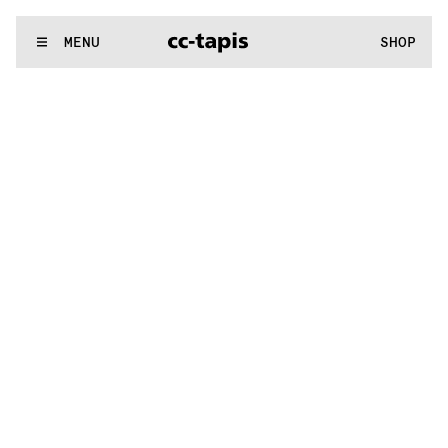
:..:^:.
.:^:.
.:^:.
.:^:.
.:^:.
.:^:.
.:^:.
.:^:.
.:^:.
.:^:.
.:^:.
.:^
WE MAKE RUGS
MENU
SHOP
:..:^:.
.:^:.
.:^:.
.:^:.
.:^:.
.:^:.
.:^:.
.:^:.
.:^:.
.:^:.
.:^:.
.:^