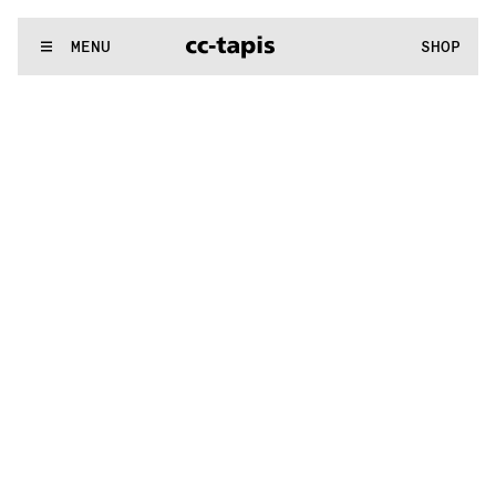
^:..:^:.
.:^:.
.:^:.
.:^:.
.:^:.
.:^:.
.:^:.
.:^:.
.:^:.
.:^:.
.:^:.
.:
WE MAKE RUGS
MENU
SHOP
^:..:^:.
.:^:.
.:^:.
.:^:.
.:^:.
.:^:.
.:^:.
.:^:.
.:^:.
.:^:.
.:^:.
.: