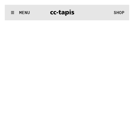
:^:..:^:.
.:^:.
.:^:.
.:^:.
.:^:.
.:^:.
.:^:.
.:^:.
.:^:.
.:^:.
.:^:.
.
WE MAKE RUGS
MENU
SHOP
:^:..:^:.
.:^:.
.:^:.
.:^:.
.:^:.
.:^:.
.:^:.
.:^:.
.:^:.
.:^:.
.:^:.
.