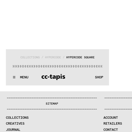
COLLECTIONS
 / 
HYPERCODE
 / 
HYPERCODE SQUARE
)|()
|()
|()
|()
|()
|()
|()
|()
|()
|()
|()
|()
|()
|()
|()
|()
|(
:..:^:.
.:^:.
.:^:.
.:^:.
.:^:.
.:^:.
.:^:.
.:^:.
.:^:.
.:^
MENU
SHOP
WE MAKE RUGS
:..:^:.
.:^:.
.:^:.
.:^:.
.:^:.
.:^:.
.:^:.
.:^:.
.:^:.
.:^
COLLECTIONS
—
—
—
—
—
—
—
—
—
—
—
—
—
—
—
—
—
—
—
—
—
—
—
—
—
—
—
—
—
—
—
—
—
—
—
—
—
—
—
—
—
—
—
—
—
—
—
—
—
—
—
—
—
—
—
—
—
—
—
—
—
—
—
—
—
—
SEARCH
SITEMAP
CREATIVES
—
—
—
—
—
—
—
—
—
—
—
—
—
—
—
—
—
—
—
—
—
—
—
—
—
—
—
—
—
—
—
—
—
—
—
—
—
—
—
—
—
—
—
—
—
—
—
—
—
—
—
—
—
—
—
—
—
—
—
—
—
—
—
—
—
—
JOURNAL
COLLECTIONS
ACCOUNT
COMPANY
CREATIVES
RETAILERS
CONTRACT DIVISION
JOURNAL
CONTACT