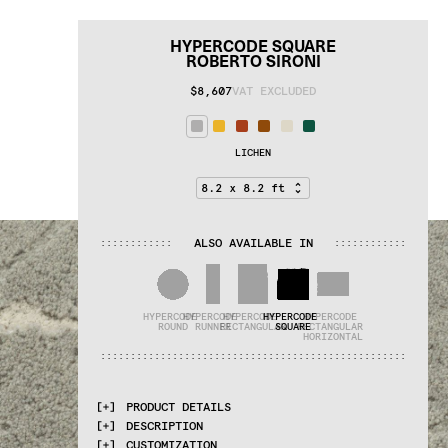
HYPERCODE SQUARE
ROBERTO SIRONI
$8,607
VAT EXCLUDED
LICHEN
ALSO AVAILABLE IN
:
:
:
:
:
:
:
:
:
:
:
:
:
:
:
:
:
:
:
:
:
:
:
:
HYPERCODE 
HYPERCODE 
HYPERCODE 
HYPERCODE 
HYPERCODE 
ROUND
RUNNER
RECTANGULAR
SQUARE
RECTANGULAR 
HORIZONTAL
:
:
:
:
:
:
:
:
:
:
:
:
:
:
:
:
:
:
:
:
:
:
:
:
:
:
:
:
:
:
:
:
:
:
:
:
:
:
:
:
:
:
:
:
:
:
:
:
:
:
:
PRODUCT DETAILS
DESCRIPTION
MATERIALS
CUSTOMIZATION
50% wool, 50% linen