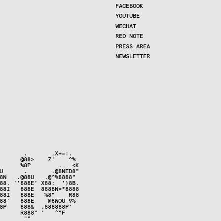
FACEBOOK
YOUTUBE
WECHAT
RED NOTE
PRESS AREA
NEWSLETTER
       .       .X+=:.   

      @88>    Z'    ^%  

      %8P        .   <K 

U      .       .@8NED8" 

8N   .@88U   .@^%8888"  

88. ''888E' X88:  ')8B. 

88I   888E  8888N=*8888 

88I   888E   %8"    R88 

88'   888E    @8WOU 9%  

8P    888&  .888888P'   

      R888" '   ^"F     

       ""               
