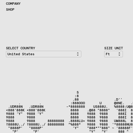
COMPANY
SHOP
SHOP
CART
ACCOUNT
RETAILERS
CONTACT
SELECT COUNTRY
SIZE UNIT
                                  S                          
                                 :8                          
                                .88                 .D''     
      .         .              :888OOO       U      @8NE.   .
 .UDR88N   .UDR88N           -*8888888    US888U.   %8888:U@8
<888'888K <888'888K            8888    .@88 "8888"   '888I  8
9888 'Y"  9888 'Y"             8888    9888  9888     888I  8
9888      9888                 8888    9888  9888     888I  8
9888      9888      88888888  .8888LU= 9888  9888   UW888L  8
?8888U../ ?8888U../ 88888888  ^%888*   9888  9888  '*88888NU8
 "8888P'   "8888P'              'Y"    "888*""888" ~ '88888F'
   "P'       "P'                        ^Y"   ^Y'     888 ^  