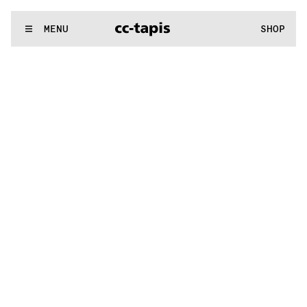
^:..:^:.
.:^:.
.:^:.
.:^:.
.:^:.
.:^:.
.:^:.
.:^:.
.:^:.
.:^:.
.:^:.
.:
WE MAKE RUGS
MENU
SHOP
^:..:^:.
.:^:.
.:^:.
.:^:.
.:^:.
.:^:.
.:^:.
.:^:.
.:^:.
.:^:.
.:^:.
.: