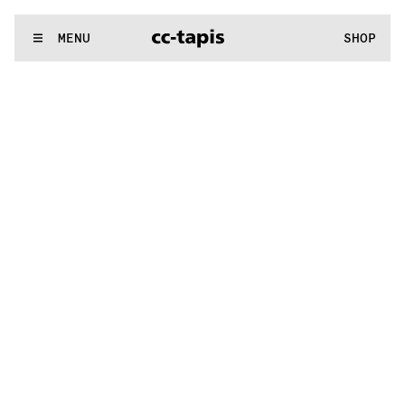
^:..:^:.
.:^:.
.:^:.
.:^:.
.:^:.
.:^:.
.:^:.
.:^:.
.:^:.
.:^:.
.:^:.
.:
WE MAKE RUGS
MENU
SHOP
^:..:^:.
.:^:.
.:^:.
.:^:.
.:^:.
.:^:.
.:^:.
.:^:.
.:^:.
.:^:.
.:^:.
.: