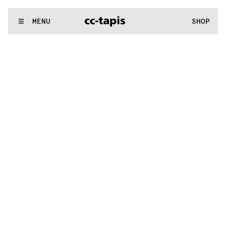
:^:..:^:.
.:^:.
.:^:.
.:^:.
.:^:.
.:^:.
.:^:.
.:^:.
.:^:.
.:^:.
.:^:.
.
WE MAKE RUGS
MENU
SHOP
:^:..:^:.
.:^:.
.:^:.
.:^:.
.:^:.
.:^:.
.:^:.
.:^:.
.:^:.
.:^:.
.:^:.
.