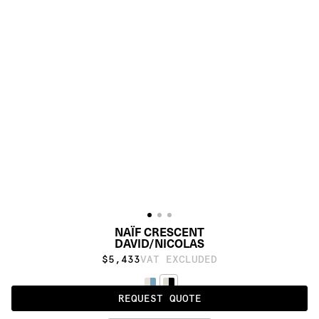
NAÏF CRESCENT
DAVID/NICOLAS
$5,433
VAT EXCLUDED
REQUEST QUOTE
BLACK & WHITE