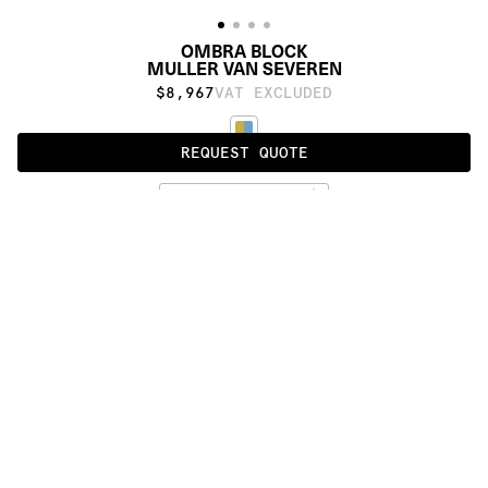
OMBRA BLOCK
MULLER VAN SEVEREN
$8,967
VAT EXCLUDED
REQUEST QUOTE
STANDARD
ALSO AVAILABLE IN
:
:
:
:
:
:
:
:
:
:
:
:
:
:
:
:
:
:
:
:
:
:
:
:
:
:
:
:
:
:
:
:
:
:
:
:
:
:
OMBRA 
OMBRA
BLOCK
:
:
:
:
:
:
:
:
:
:
:
:
:
:
:
:
:
:
:
:
:
:
:
:
:
:
:
:
:
:
:
:
:
:
:
:
:
:
:
:
:
:
:
:
:
:
:
:
:
:
:
:
:
:
:
:
:
:
:
:
:
:
:
:
:
:
:
:
:
PRODUCT DETAILS
DESCRIPTION
MATERIALS
cotton weave, himalayan wool
DOWNLOADS