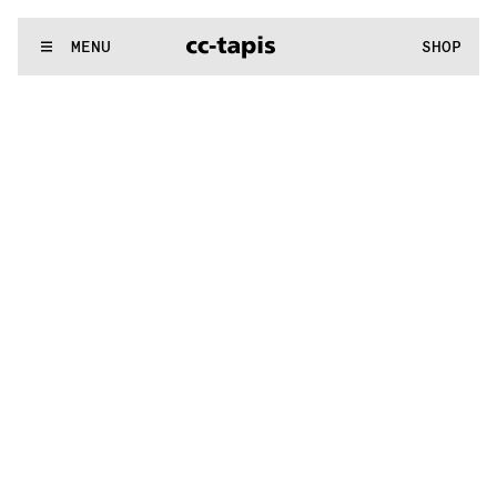
:^:..:^:.
.:^:.
.:^:.
.:^:.
.:^:.
.:^:.
.:^:.
.:^:.
.:^:.
.:^:.
.:^:.
.
WE MAKE RUGS
MENU
SHOP
:^:..:^:.
.:^:.
.:^:.
.:^:.
.:^:.
.:^:.
.:^:.
.:^:.
.:^:.
.:^:.
.:^:.
.