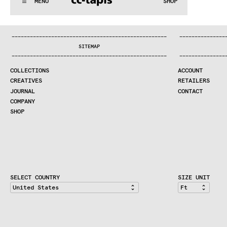
MENU
SHOP
WE MAKE RUGS
..:^:.
.:^:.
.:^:.
.:^:.
.:^:.
.:^:.
.:^:.
.:^:.
.:^:.
.:^:
COLLECTIONS
—
—
—
—
—
—
—
—
—
—
—
—
—
—
—
—
—
—
—
—
—
—
—
—
—
—
—
—
—
—
—
—
—
—
—
—
—
—
—
—
—
—
—
—
—
—
—
—
—
—
—
—
—
—
—
—
—
—
—
—
—
—
—
—
—
—
SEARCH
SITEMAP
CREATIVES
—
—
—
—
—
—
—
—
—
—
—
—
—
—
—
—
—
—
—
—
—
—
—
—
—
—
—
—
—
—
—
—
—
—
—
—
—
—
—
—
—
—
—
—
—
—
—
—
—
—
—
—
—
—
—
—
—
—
—
—
—
—
—
—
—
—
JOURNAL
COLLECTIONS
ACCOUNT
COMPANY
CREATIVES
RETAILERS
CONTRACT DIVISION
JOURNAL
CONTACT
COMPANY
SHOP
SHOP
CART
ACCOUNT
RETAILERS
CONTACT
SELECT COUNTRY
SIZE UNIT