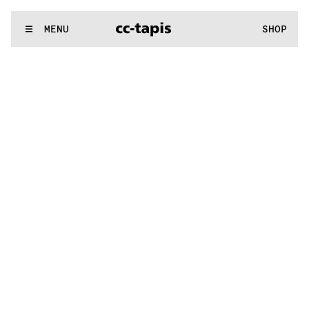
^:..:^:.
.:^:.
.:^:.
.:^:.
.:^:.
.:^:.
.:^:.
.:^:.
.:^:.
.:^:.
.:^:.
.:
WE MAKE RUGS
MENU
SHOP
^:..:^:.
.:^:.
.:^:.
.:^:.
.:^:.
.:^:.
.:^:.
.:^:.
.:^:.
.:^:.
.:^:.
.: