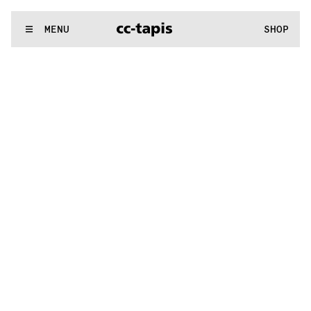
^:..:^:.
.:^:.
.:^:.
.:^:.
.:^:.
.:^:.
.:^:.
.:^:.
.:^:.
.:^:.
.:^:.
.:
WE MAKE RUGS
MENU
SHOP
^:..:^:.
.:^:.
.:^:.
.:^:.
.:^:.
.:^:.
.:^:.
.:^:.
.:^:.
.:^:.
.:^:.
.: