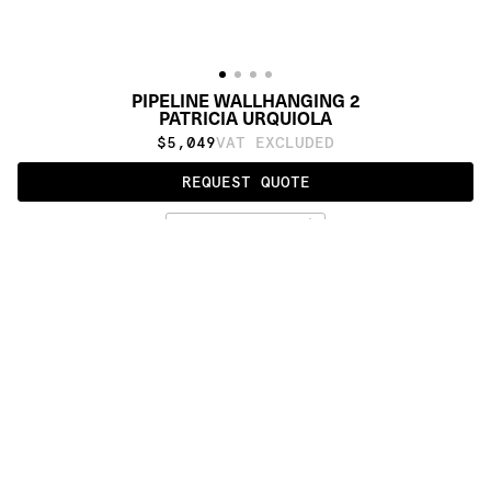
PIPELINE WALLHANGING 2
PATRICIA URQUIOLA
$5,049
VAT EXCLUDED
REQUEST QUOTE
ALSO AVAILABLE IN
:
:
:
:
:
:
:
:
:
:
:
:
:
:
:
:
:
:
:
:
:
:
:
:
:
:
:
:
:
:
:
:
:
:
:
:
:
:
PIPELINE 
PIPELINE 
PIPELINE 
PIPELINE 
WALLHANGING 
FREEFORM 
WALLHANGING 
FREEFORM 
1
1
2
2
:
:
:
:
:
:
:
:
:
:
:
:
:
:
:
:
:
:
:
:
:
:
:
:
:
:
:
:
:
:
:
:
:
:
:
:
:
:
:
:
:
:
:
:
:
:
:
:
:
:
:
:
:
:
:
:
:
:
:
:
:
:
:
:
:
:
:
:
:
PRODUCT DETAILS