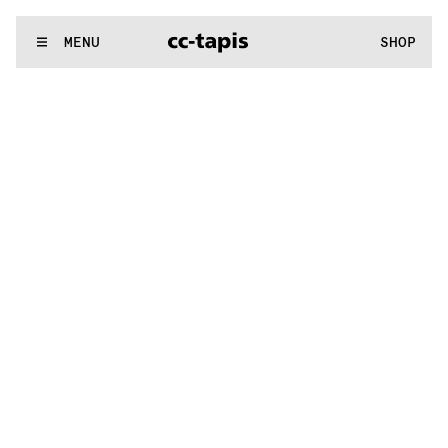
:^:..:^:.
.:^:.
.:^:.
.:^:.
.:^:.
.:^:.
.:^:.
.:^:.
.:^:.
.:^:.
.:^:.
.
WE MAKE RUGS
MENU
SHOP
:^:..:^:.
.:^:.
.:^:.
.:^:.
.:^:.
.:^:.
.:^:.
.:^:.
.:^:.
.:^:.
.:^:.
.