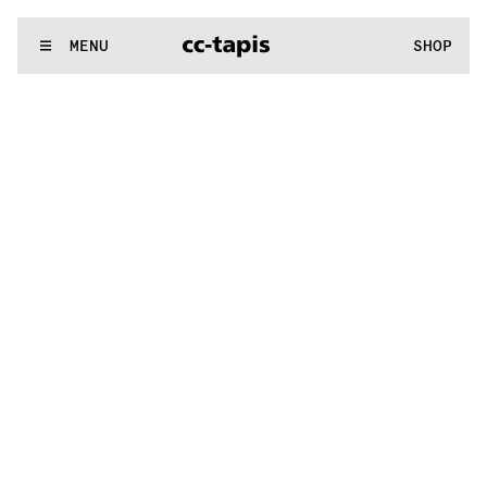
.:^:.
.:^:.
.:^:.
.:^:.
.:^:.
.:^:.
.:^:.
.:^:.
.:^:.
.:^:.
.:^:.
.:^:.
WE MAKE RUGS
MENU
SHOP
.:^:.
.:^:.
.:^:.
.:^:.
.:^:.
.:^:.
.:^:.
.:^:.
.:^:.
.:^:.
.:^:.
.:^:.