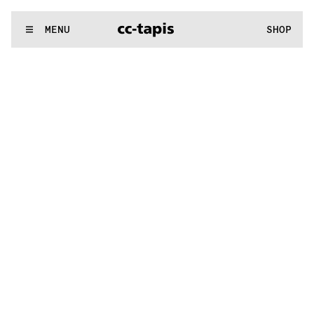
.:^:.
.:^:.
.:^:.
.:^:.
.:^:.
.:^:.
.:^:.
.:^:.
.:^:.
.:^:.
.:^:.
.:^:.
WE MAKE RUGS
MENU
SHOP
.:^:.
.:^:.
.:^:.
.:^:.
.:^:.
.:^:.
.:^:.
.:^:.
.:^:.
.:^:.
.:^:.
.:^:.