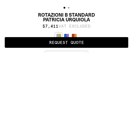
ROTAZIONI B STANDARD
PATRICIA URQUIOLA
$7,411
VAT EXCLUDED
REQUEST QUOTE
STANDARD
ALSO AVAILABLE IN
:
:
:
:
:
:
:
:
:
:
:
:
:
:
:
:
:
:
:
:
:
:
:
:
:
:
:
:
:
:
:
:
:
:
:
:
:
:
ROTAZIONI 
ROTAZIONI 
A
B
:
:
:
:
:
:
:
:
:
:
:
:
:
:
:
:
:
:
:
:
:
:
:
:
:
:
:
:
:
:
:
:
:
:
:
:
:
:
:
:
:
:
:
:
:
:
:
:
:
:
:
:
:
:
:
:
:
:
:
:
:
:
:
:
:
:
:
:
:
PRODUCT DETAILS
DESCRIPTION
MATERIALS
Cotton weave and Himalayan wool
CUSTOMIZATION