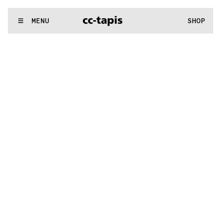
.:^:.
.:^:.
.:^:.
.:^:.
.:^:.
.:^:.
.:^:.
.:^:.
.:^:.
.:^:.
.:^:.
.:^:.
WE MAKE RUGS
MENU
SHOP
.:^:.
.:^:.
.:^:.
.:^:.
.:^:.
.:^:.
.:^:.
.:^:.
.:^:.
.:^:.
.:^:.
.:^:.