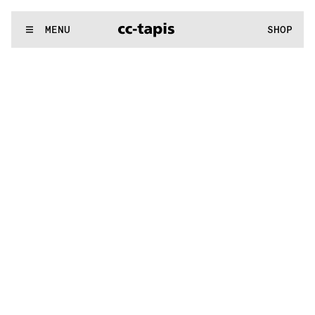
.:^:.
.:^:.
.:^:.
.:^:.
.:^:.
.:^:.
.:^:.
.:^:.
.:^:.
.:^:.
.:^:.
.:^:.
WE MAKE RUGS
MENU
SHOP
.:^:.
.:^:.
.:^:.
.:^:.
.:^:.
.:^:.
.:^:.
.:^:.
.:^:.
.:^:.
.:^:.
.:^:.