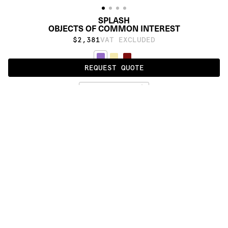
SPLASH
OBJECTS OF COMMON INTEREST
$2,381
VAT EXCLUDED
REQUEST QUOTE
LILAC
ALSO AVAILABLE IN
:
:
:
:
:
:
:
:
:
:
:
:
:
:
:
:
:
:
:
:
:
:
:
:
:
:
:
:
:
:
:
:
:
:
:
:
:
:
QUADRATIC
SPLASH
ZIG-
OBLONG
ZAG
:
:
:
:
:
:
:
:
:
:
:
:
:
:
:
:
:
:
:
:
:
:
:
:
:
:
:
:
:
:
:
:
:
:
:
:
:
:
:
:
:
:
:
:
:
:
:
:
:
:
:
:
:
:
:
:
:
:
:
:
:
:
:
:
:
:
:
:
:
PRODUCT DETAILS
DESCRIPTION
MATERIALS
70% wool and 30% tencel
CUSTOMIZATION
Proudly made by hand in India.