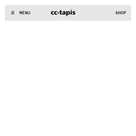
^:..:^:.
.:^:.
.:^:.
.:^:.
.:^:.
.:^:.
.:^:.
.:^:.
.:^:.
.:^:.
.:^:.
.:
WE MAKE RUGS
MENU
SHOP
^:..:^:.
.:^:.
.:^:.
.:^:.
.:^:.
.:^:.
.:^:.
.:^:.
.:^:.
.:^:.
.:^:.
.: