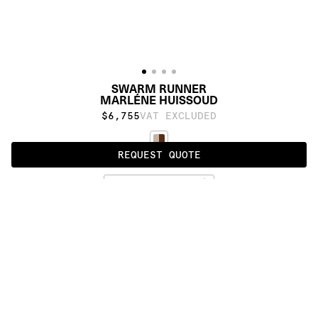
SWARM RUNNER
MARLÉNE HUISSOUD
$6,755
VAT EXCLUDED
REQUEST QUOTE
UNDYED
ALSO AVAILABLE IN
:
:
:
:
:
:
:
:
:
:
:
:
:
:
:
:
:
:
:
:
:
:
:
:
:
:
:
:
:
:
:
:
:
:
:
:
:
:
SWARM
SWARM 
SWARM 
RUNNER
ROUND
:
:
:
:
:
:
:
:
:
:
:
:
:
:
:
:
:
:
:
:
:
:
:
:
:
:
:
:
:
:
:
:
:
:
:
:
:
:
:
:
:
:
:
:
:
:
:
:
:
:
:
:
:
:
:
:
:
:
:
:
:
:
:
:
:
:
:
:
: