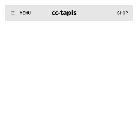
.:^:.
.:^:.
.:^:.
.:^:.
.:^:.
.:^:.
.:^:.
.:^:.
.:^:.
.:^:.
.:^:.
.:^:.
WE MAKE RUGS
MENU
SHOP
.:^:.
.:^:.
.:^:.
.:^:.
.:^:.
.:^:.
.:^:.
.:^:.
.:^:.
.:^:.
.:^:.
.:^:.