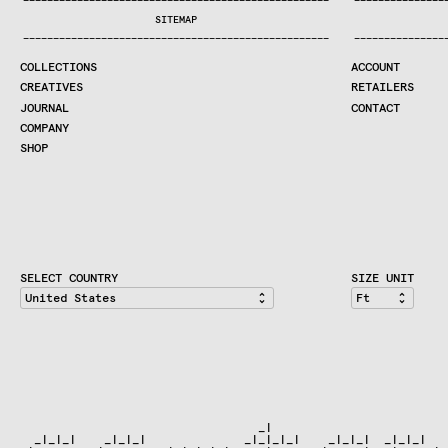
—
—
—
—
—
—
—
—
—
—
—
—
—
—
—
—
—
—
—
—
—
—
—
—
—
—
—
—
—
—
—
—
—
—
—
—
—
—
—
—
—
—
—
—
—
—
—
—
—
—
—
—
—
—
—
—
—
—
—
—
—
—
—
—
—
—
SEARCH
SITEMAP
CREATIVES
—
—
—
—
—
—
—
—
—
—
—
—
—
—
—
—
—
—
—
—
—
—
—
—
—
—
—
—
—
—
—
—
—
—
—
—
—
—
—
—
—
—
—
—
—
—
—
—
—
—
—
—
—
—
—
—
—
—
—
—
—
—
—
—
—
—
JOURNAL
COLLECTIONS
ACCOUNT
COMPANY
CREATIVES
RETAILERS
CONTRACT DIVISION
JOURNAL
CONTACT
COMPANY
SHOP
SHOP
CART
ACCOUNT
RETAILERS
CONTACT
SELECT COUNTRY
SIZE UNIT
                                  _|                          
  _|_|_|    _|_|_|              _|_|_|_|    _|_|_|  _|_|_|   