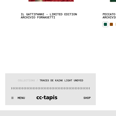
IL GATTIPANNI - LIMITED EDITION
PECCATO
ARCHIVIO FORNASETTI
ARCHIVI
COLLECTIONS
 / 
TRACES DE KAZAK LIGHT UNDYED
|()
|()
|()
|()
|()
|()
|()
|()
|()
|()
|()
|()
|()
|()
|()
|()
|()
.:^:.
.:^:.
.:^:.
.:^:.
.:^:.
.:^:.
.:^:.
.:^:.
.:^:.
.:^:.
MENU
SHOP
WE MAKE RUGS
.:^:.
.:^:.
.:^:.
.:^:.
.:^:.
.:^:.
.:^:.
.:^:.
.:^:.
.:^:.
COLLECTIONS