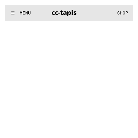
:..:^:.
.:^:.
.:^:.
.:^:.
.:^:.
.:^:.
.:^:.
.:^:.
.:^:.
.:^:.
.:^:.
.:^
WE MAKE RUGS
MENU
SHOP
:..:^:.
.:^:.
.:^:.
.:^:.
.:^:.
.:^:.
.:^:.
.:^:.
.:^:.
.:^:.
.:^:.
.:^