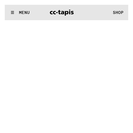
.:^:.
.:^:.
.:^:.
.:^:.
.:^:.
.:^:.
.:^:.
.:^:.
.:^:.
.:^:.
.:^:.
.:^:.
WE MAKE RUGS
MENU
SHOP
.:^:.
.:^:.
.:^:.
.:^:.
.:^:.
.:^:.
.:^:.
.:^:.
.:^:.
.:^:.
.:^:.
.:^:.