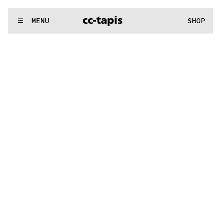
..:^:.
.:^:.
.:^:.
.:^:.
.:^:.
.:^:.
.:^:.
.:^:.
.:^:.
.:^:.
.:^:.
.:^:
WE MAKE RUGS
MENU
SHOP
..:^:.
.:^:.
.:^:.
.:^:.
.:^:.
.:^:.
.:^:.
.:^:.
.:^:.
.:^:.
.:^:.
.:^: