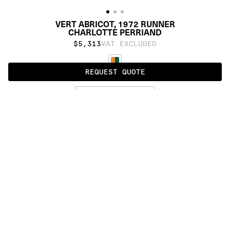
VERT ABRICOT, 1972 RUNNER
CHARLOTTE PERRIAND
$5,313
VAT EXCLUDED
REQUEST QUOTE
AIGUE MARINE, VERT, ABRICOT & AMIRAL
ALSO AVAILABLE IN
:
:
:
:
:
:
:
:
:
:
:
:
:
:
:
:
:
:
:
:
:
:
:
:
:
:
:
:
:
:
:
:
:
:
:
:
:
:
VERT 
VERT 
ABRICOT, 
ABRICOT, 
1972
1972 
RUNNER
:
:
:
:
:
:
:
:
:
:
:
:
:
:
:
:
:
:
:
:
:
:
:
:
:
:
:
:
:
:
:
:
:
:
:
:
:
:
:
:
:
:
:
:
:
:
:
:
:
:
:
:
:
:
:
:
:
:
:
:
:
:
:
:
:
:
:
:
:
PRODUCT DETAILS
DESCRIPTION
MATERIALS