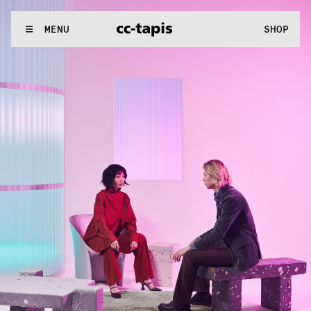
..:^:.
.:^:.
.:^:.
.:^:.
.:^:.
.:^:.
.:^:.
.:^:.
.:^:.
.:^:.
.:^:.
.:^:
WE MAKE RUGS
MENU
SHOP
..:^:.
.:^:.
.:^:.
.:^:.
.:^:.
.:^:.
.:^:.
.:^:.
.:^:.
.:^:.
.:^:.
.:^: