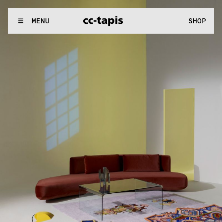
:^:..:^:.
.:^:.
.:^:.
.:^:.
.:^:.
.:^:.
.:^:.
.:^:.
.:^:.
.:^:.
.:^:.
.
WE MAKE RUGS
MENU
SHOP
:^:..:^:.
.:^:.
.:^:.
.:^:.
.:^:.
.:^:.
.:^:.
.:^:.
.:^:.
.:^:.
.:^:.
.