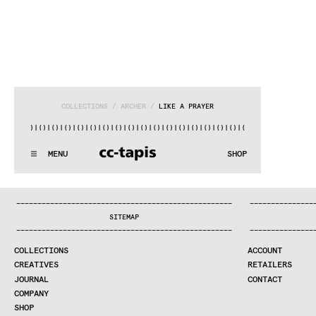
COLLECTIONS
 / 
ARCHER
 / 
LIKE A PRAYER
()|()
|()
|()
|()
|()
|()
|()
|()
|()
|()
|()
|()
|()
|()
|()
|()
|
:..:^:.
.:^:.
.:^:.
.:^:.
.:^:.
.:^:.
.:^:.
.:^:.
.:^:.
.:^
MENU
SHOP
WE MAKE RUGS
:..:^:.
.:^:.
.:^:.
.:^:.
.:^:.
.:^:.
.:^:.
.:^:.
.:^:.
.:^
COLLECTIONS
—
—
—
—
—
—
—
—
—
—
—
—
—
—
—
—
—
—
—
—
—
—
—
—
—
—
—
—
—
—
—
—
—
—
—
—
—
—
—
—
—
—
—
—
—
—
—
—
—
—
—
—
—
—
—
—
—
—
—
—
—
—
—
—
—
—
SEARCH
SITEMAP
CREATIVES
—
—
—
—
—
—
—
—
—
—
—
—
—
—
—
—
—
—
—
—
—
—
—
—
—
—
—
—
—
—
—
—
—
—
—
—
—
—
—
—
—
—
—
—
—
—
—
—
—
—
—
—
—
—
—
—
—
—
—
—
—
—
—
—
—
—
JOURNAL
COLLECTIONS
ACCOUNT
COMPANY
CREATIVES
RETAILERS
CONTRACT DIVISION
JOURNAL
CONTACT
COMPANY
SHOP
SHOP