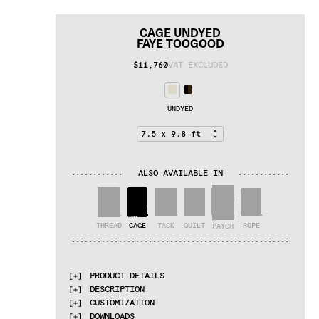
CAGE UNDYED
FAYE TOOGOOD
$11,760
VAT EXCLUDED
UNDYED
ALSO AVAILABLE IN
:
:
:
:
:
:
:
:
:
:
:
:
:
:
:
:
:
:
:
:
:
:
:
:
THREAD
CAGE
TACK
QUILT
ROPE
PATCH
:
:
:
:
:
:
:
:
:
:
:
:
:
:
:
:
:
:
:
:
:
:
:
:
:
:
:
:
:
:
:
:
:
:
:
:
:
:
:
:
:
:
:
:
:
:
:
:
:
:
:
PRODUCT DETAILS
DESCRIPTION
MATERIALS
CUSTOMIZATION
Himalayan wool and pure silk
British designer 
Faye Toogood
 delved into 
DOWNLOADS
her 
material library
 to create the Inventory 