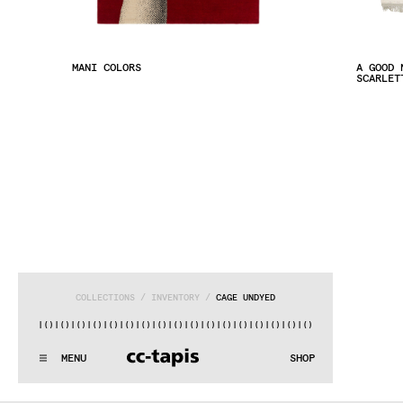
MANI COLORS
A GOOD 
SCARLET
COLLECTIONS
 / 
INVENTORY
 / 
CAGE UNDYED
()|()
|()
|()
|()
|()
|()
|()
|()
|()
|()
|()
|()
|()
|()
|()
|()
|
^:..:^:.
.:^:.
.:^:.
.:^:.
.:^:.
.:^:.
.:^:.
.:^:.
.:^:.
.:
MENU
SHOP
WE MAKE RUGS
^:..:^:.
.:^:.
.:^:.
.:^:.
.:^:.
.:^:.
.:^:.
.:^:.
.:^:.
.: