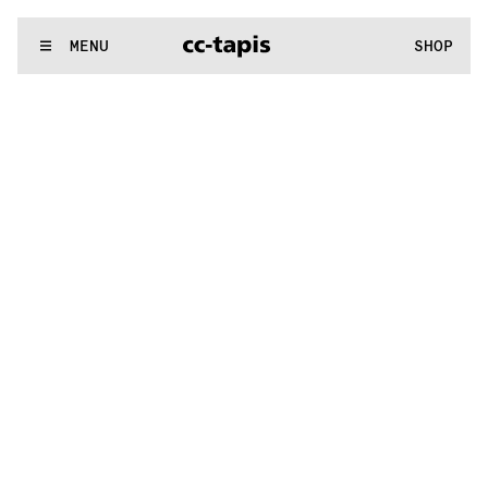
:^:..:^:.
.:^:.
.:^:.
.:^:.
.:^:.
.:^:.
.:^:.
.:^:.
.:^:.
.:^:.
.:^:.
.
WE MAKE RUGS
MENU
SHOP
:^:..:^:.
.:^:.
.:^:.
.:^:.
.:^:.
.:^:.
.:^:.
.:^:.
.:^:.
.:^:.
.:^:.
.