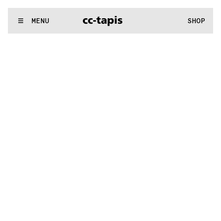
:^:..:^:.
.:^:.
.:^:.
.:^:.
.:^:.
.:^:.
.:^:.
.:^:.
.:^:.
.:^:.
.:^:.
.
WE MAKE RUGS
MENU
SHOP
:^:..:^:.
.:^:.
.:^:.
.:^:.
.:^:.
.:^:.
.:^:.
.:^:.
.:^:.
.:^:.
.:^:.
.