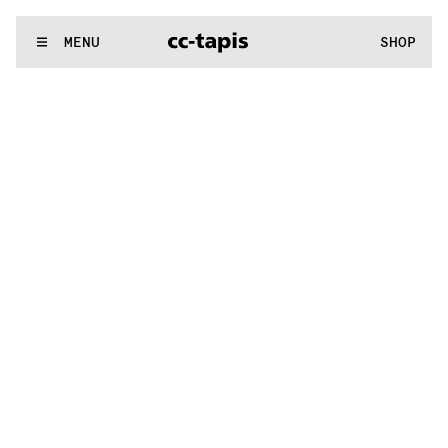
^:..:^:.
.:^:.
.:^:.
.:^:.
.:^:.
.:^:.
.:^:.
.:^:.
.:^:.
.:^:.
.:^:.
.:
WE MAKE RUGS
MENU
SHOP
^:..:^:.
.:^:.
.:^:.
.:^:.
.:^:.
.:^:.
.:^:.
.:^:.
.:^:.
.:^:.
.:^:.
.: