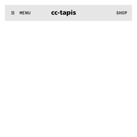
.:^:.
.:^:.
.:^:.
.:^:.
.:^:.
.:^:.
.:^:.
.:^:.
.:^:.
.:^:.
.:^:.
.:^:.
WE MAKE RUGS
MENU
SHOP
.:^:.
.:^:.
.:^:.
.:^:.
.:^:.
.:^:.
.:^:.
.:^:.
.:^:.
.:^:.
.:^:.
.:^:.