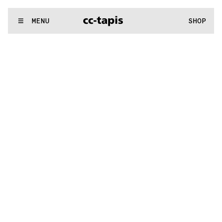
:^:..:^:.
.:^:.
.:^:.
.:^:.
.:^:.
.:^:.
.:^:.
.:^:.
.:^:.
.:^:.
.:^:.
.
WE MAKE RUGS
MENU
SHOP
:^:..:^:.
.:^:.
.:^:.
.:^:.
.:^:.
.:^:.
.:^:.
.:^:.
.:^:.
.:^:.
.:^:.
.