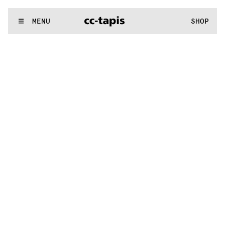
.:^:.
.:^:.
.:^:.
.:^:.
.:^:.
.:^:.
.:^:.
.:^:.
.:^:.
.:^:.
.:^:.
.:^:.
WE MAKE RUGS
MENU
SHOP
:^:..:^:.
.:^:.
.:^:.
.:^:.
.:^:.
.:^:.
.:^:.
.:^:.
.:^:.
.:^:.
.:^:.
.