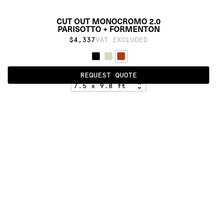
CUT OUT MONOCROMO 2.0
PARISOTTO + FORMENTON
$4,337
VAT EXCLUDED
RED
REQUEST QUOTE
ALSO AVAILABLE IN
:
:
:
:
:
:
:
:
:
:
:
:
:
:
:
:
:
:
:
:
:
:
:
:
:
:
:
:
:
:
:
:
:
:
:
:
:
:
CUT OUT 
CUT OUT 
MONOCROMO
MONOCROMO 
2.0
:
:
:
:
:
:
:
:
:
:
:
:
:
:
:
:
:
:
:
:
:
:
:
:
:
:
:
:
:
:
:
:
:
:
:
:
:
:
:
:
:
:
:
:
:
:
:
:
:
:
:
:
:
:
:
:
:
:
:
:
:
:
:
:
:
:
:
:
:
PRODUCT DETAILS
DESCRIPTION
MATERIALS
Wool
CUSTOMIZATION