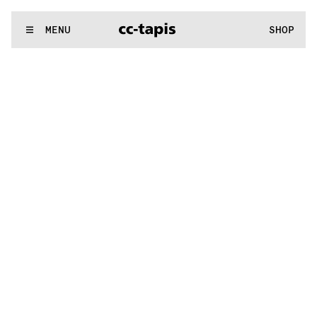
:..:^:.
.:^:.
.:^:.
.:^:.
.:^:.
.:^:.
.:^:.
.:^:.
.:^:.
.:^:.
.:^:.
.:^
WE MAKE RUGS
MENU
SHOP
:..:^:.
.:^:.
.:^:.
.:^:.
.:^:.
.:^:.
.:^:.
.:^:.
.:^:.
.:^:.
.:^:.
.:^