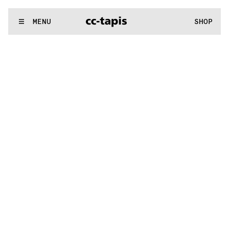
.:^:.
.:^:.
.:^:.
.:^:.
.:^:.
.:^:.
.:^:.
.:^:.
.:^:.
.:^:.
.:^:.
.:^:.
WE MAKE RUGS
MENU
SHOP
.:^:.
.:^:.
.:^:.
.:^:.
.:^:.
.:^:.
.:^:.
.:^:.
.:^:.
.:^:.
.:^:.
.:^:.