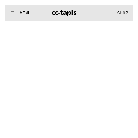
:^:..:^:.
.:^:.
.:^:.
.:^:.
.:^:.
.:^:.
.:^:.
.:^:.
.:^:.
.:^:.
.:^:.
.
WE MAKE RUGS
MENU
SHOP
:^:..:^:.
.:^:.
.:^:.
.:^:.
.:^:.
.:^:.
.:^:.
.:^:.
.:^:.
.:^:.
.:^:.
.