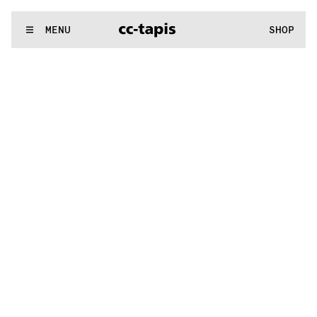
.:^:.
.:^:.
.:^:.
.:^:.
.:^:.
.:^:.
.:^:.
.:^:.
.:^:.
.:^:.
.:^:.
.:^:.
WE MAKE RUGS
MENU
SHOP
.:^:.
.:^:.
.:^:.
.:^:.
.:^:.
.:^:.
.:^:.
.:^:.
.:^:.
.:^:.
.:^:.
.:^:.