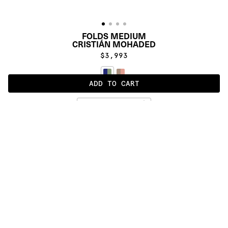
FOLDS MEDIUM
CRISTIÁN MOHADED
$3,993
ADD TO CART
BLUE GREEN
ALSO AVAILABLE IN
:
:
:
:
:
:
:
:
:
:
:
:
:
:
:
:
:
:
:
:
:
:
:
:
:
:
:
:
:
:
:
:
:
:
:
:
:
:
FOLDS 
FOLDS 
SMALL
MEDIUM
:
:
:
:
:
:
:
:
:
:
:
:
:
:
:
:
:
:
:
:
:
:
:
:
:
:
:
:
:
:
:
:
:
:
:
:
:
:
:
:
:
:
:
:
:
:
:
:
:
:
:
:
:
:
:
:
:
:
:
:
:
:
:
:
:
:
:
:
:
PRODUCT DETAILS
DESCRIPTION
MATERIALS